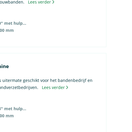
nbouwbanden.
Lees verder
14″ – 50″ (60″ met hulpstukken)
000 mm
hine
 uitermate geschikt voor het bandenbedrijf en
rondverzetbedrijven.
Lees verder
14″ – 48″ (58″ met hulpstukken)
600 mm