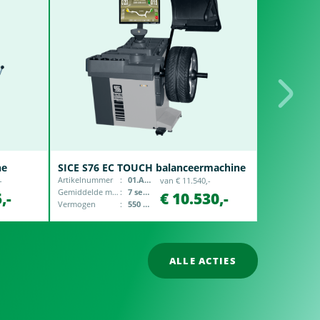
ne
SICE S76 EC TOUCH balanceermachine
SICE S300
Artikelnummer
01.AS-S76EC
Artikelnummer
-
van € 11.540,-
Gemiddelde meettijd
7 seconden
Opspanbereik
,-
€ 10.530,-
Vermogen
550 Watt
ALLE ACTIES