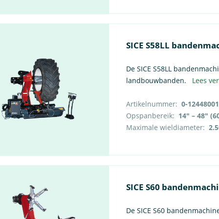
SICE S58LL bandenma
De SICE S58LL bandenmachine
landbouwbanden.
Lees ve
Artikelnummer:
0-12448001
Opspanbereik:
Maximale wieldiameter:
2.
SICE S60 bandenmach
De SICE S60 bandenmachine 