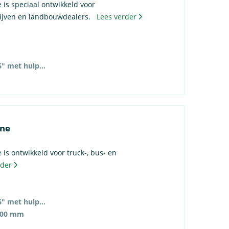
is speciaal ontwikkeld voor
ijven en landbouwdealers.
Lees verder
14″ – 46″ (56″ met hulpstukken)
ine
s ontwikkeld voor truck-, bus- en
rder
14″ – 46″ (56″ met hulpstukken)
500 mm