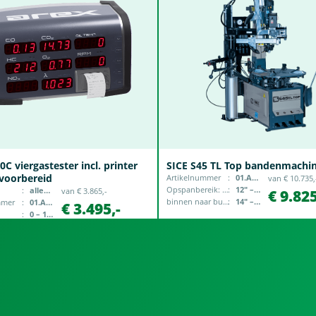
C viergastester incl. printer
SICE S45 TL Top bandenmachi
 voorbereid
Artikelnummer
01.AS-S45TLTOP
van € 10.735,
Opspanbereik: buiten naar binnen
12″ – 24″
alleen geldig in NL
van € 3.865,-
€ 9.825
binnen naar buiten
14″ – 27″
mmer
01.AE-400C
€ 3.495,-
0 – 15 % vol