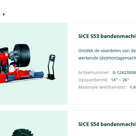
N:
6
SICE S53 bandenmach
Ontdek de voordelen van de S
werkende (de)montagemac
Artikelnummer:
0-12423008
Opspanbereik:
14″ – 26″
Maximale wieldiameter:
1.
SICE S54 bandenmach