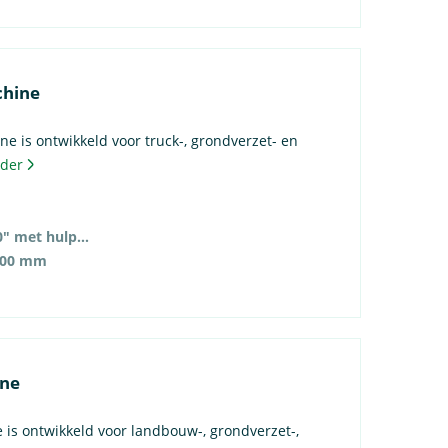
chine
 is ontwikkeld voor truck-, grondverzet- en
rder
14″ – 48″ (60″ met hulpstukken)
500 mm
ine
is ontwikkeld voor landbouw-, grondverzet-,