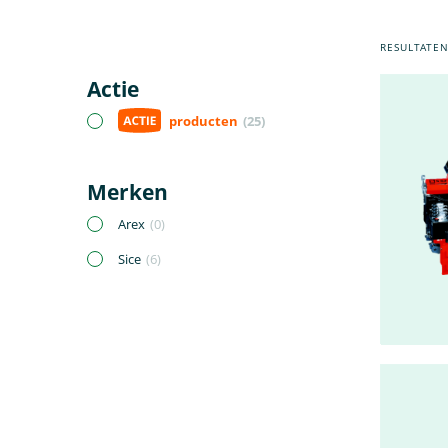
RESULTATE
Actie
producten
(25)
Merken
Arex
(0)
Sice
(6)