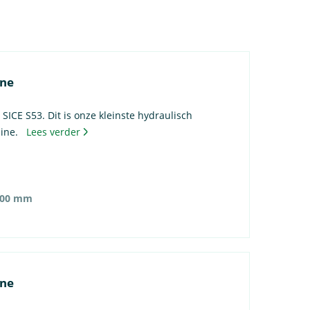
ine
ICE S53. Dit is onze kleinste hydraulisch
hine.
Lees verder
600 mm
ine