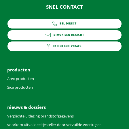
SNEL CONTACT
BEL DIRECT
0252 - 419151
STUUR EEN BERICHT
info@arex.nl
IK HEB EEN VRAAG
contact
producten
Arex producten
Sice producten
nieuws & dossiers
Verplichte uitlezing brandstofgegevens
voorkom uitval deeltjesteller door vervuilde voertuigen