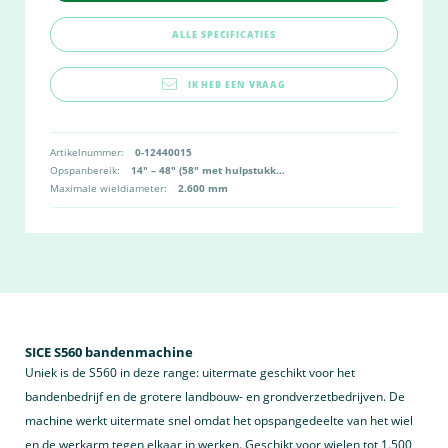
ALLE SPECIFICATIES
IK HEB EEN VRAAG
Artikelnummer:
0-12440015
Opspanbereik:
14″ – 48″ (58″ met hulpstukken)
Maximale wieldiameter:
2.600 mm
SICE S560 bandenmachine
Uniek is de S560 in deze range: uitermate geschikt voor het
bandenbedrijf en de grotere landbouw- en grondverzetbedrijven. De
machine werkt uitermate snel omdat het opspangedeelte van het wiel
en de werkarm tegen elkaar in werken. Geschikt voor wielen tot 1.500