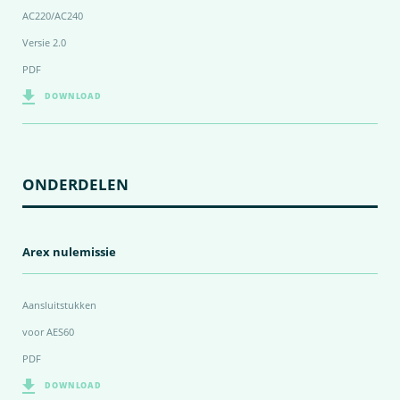
AC220/AC240
Versie 2.0
PDF
DOWNLOAD
ONDERDELEN
Arex nulemissie
Aansluitstukken
voor AES60
PDF
DOWNLOAD