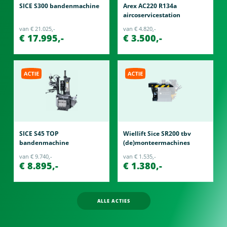
SICE S300 bandenmachine
Arex AC220 R134a
aircoservicestation
van € 21.025,-
van € 4.820,-
€ 17.995,-
€ 3.500,-
SICE S45 TOP
Wiellift Sice SR200 tbv
bandenmachine
(de)monteermachines
van € 9.740,-
van € 1.535,-
€ 8.895,-
€ 1.380,-
ALLE ACTIES