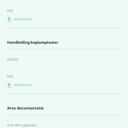
-
PDF
DOWNLOAD
Handleiding koplamptester
HL2026
-
PDF
DOWNLOAD
Arex documentatie
Arex 400 4-gastester