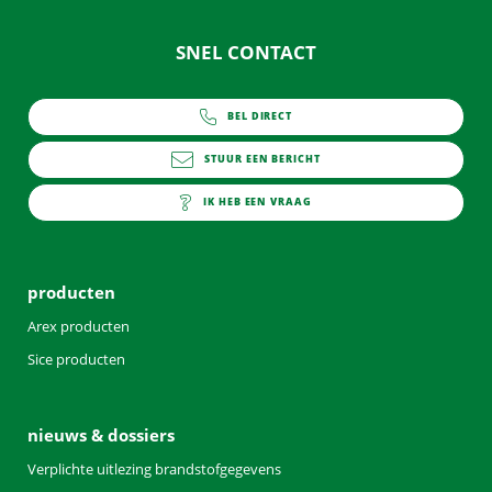
SNEL CONTACT
BEL DIRECT
0252 - 419151
STUUR EEN BERICHT
info@arex.nl
IK HEB EEN VRAAG
contact
producten
Arex producten
Sice producten
nieuws & dossiers
Verplichte uitlezing brandstofgegevens