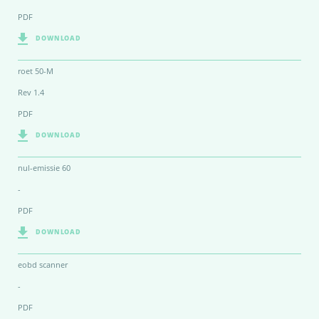
PDF
DOWNLOAD
roet 50-M
Rev 1.4
PDF
DOWNLOAD
nul-emissie 60
-
PDF
DOWNLOAD
eobd scanner
-
PDF