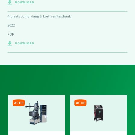
DOWNLOAD
4-plaats combi (lang & kort) remtestbank
2022
PDF
DOWNLOAD