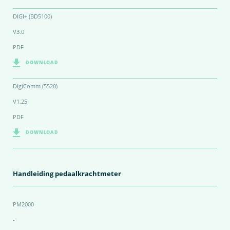
DIGI+ (BD5100)
V3.0
PDF
DOWNLOAD
DigiComm (5520)
V1.25
PDF
DOWNLOAD
Handleiding pedaalkrachtmeter
PM2000
-