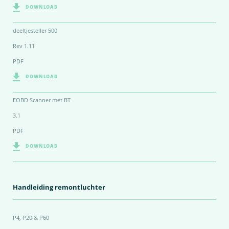
DOWNLOAD
deeltjesteller 500
Rev 1.11
PDF
DOWNLOAD
EOBD Scanner met BT
3.1
PDF
DOWNLOAD
Handleiding remontluchter
P4, P20 & P60