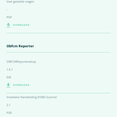
Veel gestelde vragen
-
PDF
DOWNLOAD
Obfcm Reporter
OBFCMReportersetup
1.6.1
EXE
DOWNLOAD
Installatie Handleiding EOBD Scanner
2.1
PDF