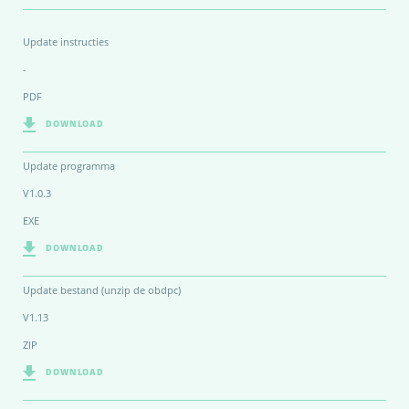
Update instructies
-
PDF
DOWNLOAD
Update programma
V1.0.3
EXE
DOWNLOAD
Update bestand (unzip de obdpc)
V1.13
ZIP
DOWNLOAD