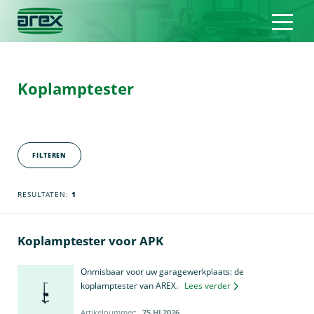
Koplamptester
FILTEREN
RESULTATEN:
1
Koplamptester voor APK
Onmisbaar voor uw garagewerkplaats: de
koplamptester van AREX.
Lees verder
Artikelnummer:
75.HL2026