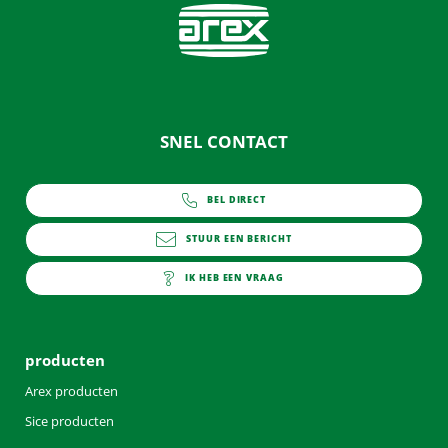
SNEL CONTACT
BEL DIRECT
0252 - 419151
STUUR EEN BERICHT
info@arex.nl
IK HEB EEN VRAAG
contact
producten
Arex producten
Sice producten