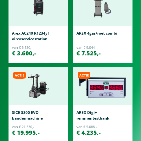
Arex AC240 R1234yf
AREX 4gas/roet combi
aircoservicestation
van € 5.130,-
van € 9.044,-
€ 3.600,-
€ 7.525,-
SICE S300 EVO
AREX Digi+
bandenmachine
remmentestbank
van € 21.330,-
van € 5.088,-
€ 19.995,-
€ 4.235,-