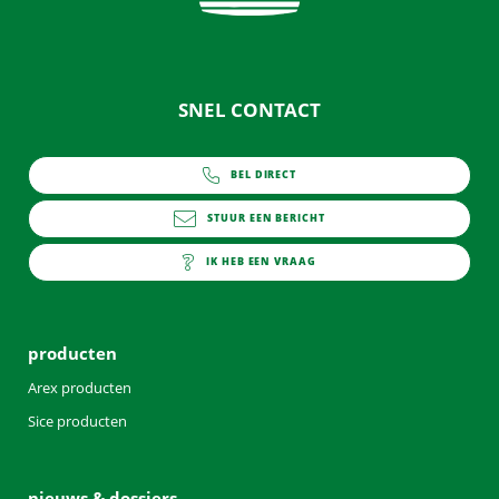
SNEL CONTACT
BEL DIRECT
0252 - 419151
STUUR EEN BERICHT
info@arex.nl
IK HEB EEN VRAAG
contact
producten
Arex producten
Sice producten
nieuws & dossiers