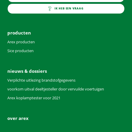
info@arex.nl
IK HEB EEN VRAAG
contact
producten
Arex producten
Sice producten
nieuws & dossiers
Verplichte uitlezing brandstofgegevens
voorkom uitval deeltjesteller door vervuilde voertuigen
Arex koplamptester voor 2021
over arex