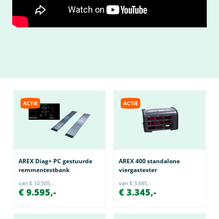
AREX Diag+ PC gestuurde
AREX 400 standalone
remmentestbank
viergastester
van € 10.505,-
van € 3.685,-
€ 9.595,-
€ 3.345,-