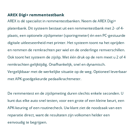
AREX Digi+ remmentestbank
AREX is dé specialist in remmentestbanken. Neem de AREX Digi+
platenbank. Dit systeem bestaat uit een remmentestbank met 2- of 4-
plaats, een optionele zijslipmeter (sporingmeter) én een PC-gestuurde
digitale uitleeseenheid met printer. Het systeem toont na het oprijden
en remmen de remkrachten per wiel en de onderlinge remverschillen.
Ook toont het systeem de zijslip. Met één druk op de rem meet u 2 of 4
remkrachten gelijktijdig. Onafhankelijk, snel en dynamisch.
Vergelijkbaar met de werkelijke situatie op de weg. Optioneel leverbaar
met APK-goedgekeurde pedaalkrachtmeter.
De remmentest en de zijslipmeting duren slechts enkele seconden. U
kunt dus elke auto snel testen, voor een grote of een kleine beurt, een
APK-keuring of een routinecheck. Uw klant ziet de noodzaak van een
reparatie direct, want de resultaten zijn volkomen helder een
eenvoudig te begrijpen.