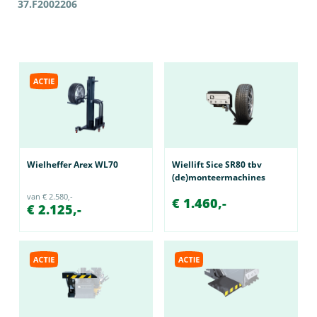
37.F2002206
Wielheffer Arex WL70
Wiellift Sice SR80 tbv
(de)monteermachines
van € 2.580,-
€ 1.460,-
€ 2.125,-